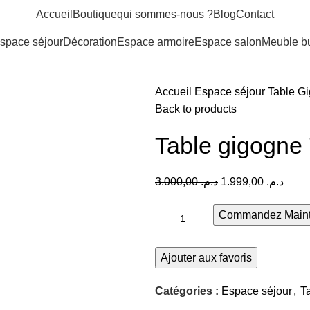
Accueil
Boutique
qui sommes-nous ?
Blog
Contact
space séjour
Décoration
Espace armoire
Espace salon
Meuble b
Accueil
Espace séjour
Table G
Back to products
Table gigogne
Le
Le
3.000,00
د.م.
1.999,00
د.م.
prix
prix
Commandez Maint
initial
actue
était :
est :
د.م. 3.000,00.
Ajouter aux favoris
Catégories :
Espace séjour
,
T