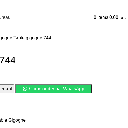
ureau
0
items
0,00
د.م.
igogne
Table gigogne 744
 744
enant
Commander par WhatsApp
l
د.م. 1.999,00.
able Gigogne