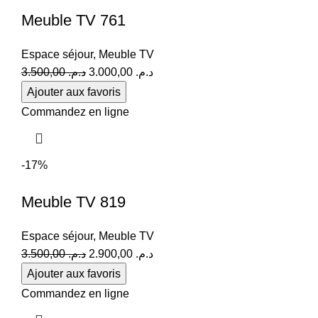
Meuble TV 761
Espace séjour
,
Meuble TV
Le
Le
3.500,00
د.م.
3.000,00
د.م.
prix
prix
Ajouter aux favoris
initial
actuel
Commandez en ligne
était :
est :
د.م. 3.000,00.
د.م. 3.500,00.
-17%
Meuble TV 819
Espace séjour
,
Meuble TV
Le
Le
3.500,00
د.م.
2.900,00
د.م.
prix
prix
Ajouter aux favoris
initial
actuel
Commandez en ligne
était :
est :