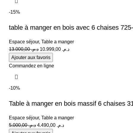
د.م. 2.900,00.
د.م. 3.500,00.
-15%
table à manger en bois avec 6 chaises 725
Espace séjour
,
Table a manger
Le
Le
13.000,00
د.م.
10.999,00
د.م.
prix
prix
Ajouter aux favoris
initial
actuel
Commandez en ligne
était :
est :
د.م. 10.999,00.
د.م. 13.000,00.
-10%
Table à manger en bois massif 6 chaises 3
Espace séjour
,
Table a manger
Le
Le
5.000,00
د.م.
4.490,00
د.م.
prix
prix