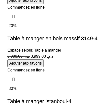
Ajouter aux favoris
initial
actuel
Commandez en ligne
était :
est :
د.م. 4.490,00.
د.م. 5.000,00.
-20%
Table à manger en bois massif 3149-4
Espace séjour
,
Table a manger
Le
Le
5.000,00
د.م.
3.999,00
د.م.
prix
prix
Ajouter aux favoris
initial
actuel
Commandez en ligne
était :
est :
د.م. 3.999,00.
د.م. 5.000,00.
-30%
Table à manger istanboul-4