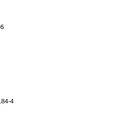
-6
184-4