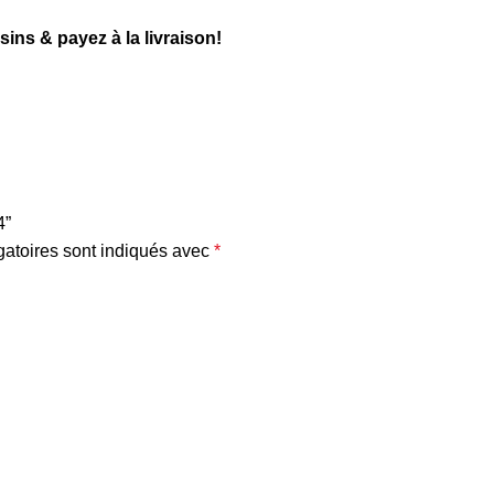
ns & payez à la livraison!
4”
atoires sont indiqués avec
*