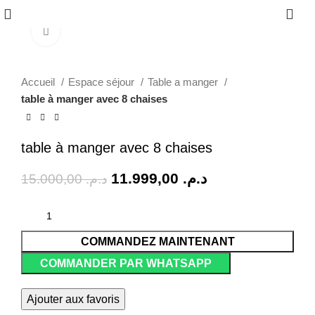
0
Click to enlarge
-20%
Accueil
Espace séjour
Table a manger
table à manger avec 8 chaises
table à manger avec 8 chaises
11.999,00
د.م.
15.000,00
د.م.
COMMANDEZ MAINTENANT
COMMANDER PAR WHATSAPP
Ajouter aux favoris