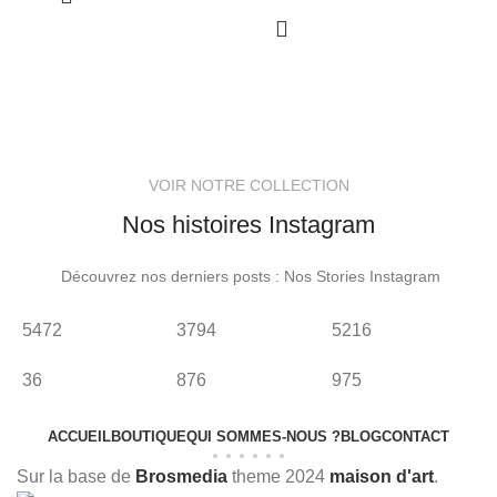
VOIR NOTRE COLLECTION
Nos histoires Instagram
Découvrez nos derniers posts : Nos Stories Instagram
5472
3794
5216
8
36
876
975
2
ACCUEIL
BOUTIQUE
QUI SOMMES-NOUS ?
BLOG
CONTACT
Sur la base de
Brosmedia
theme
2024
maison d'art
.