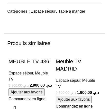
Catégories :
Espace séjour
,
Table a manger
Produits similaires
-17%
-24%
-3
MEUBLE TV 436
Meuble TV
Me
MADRID
P
Espace séjour
,
Meuble
TV
Espace séjour
,
Meuble
Esp
2.900,00
د.م.
3.500,00
د.م.
TV
TV
Ajouter aux favoris
1.900,00
د.م.
2.500,00
د.م.
Commandez en ligne
Ajouter aux favoris
Aj
Commandez en ligne
Co