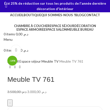
Été 25% de réduction sur tous les produits de l'année dernière
décoration d'intérieur
ACCUEIL
BOUTIQUE
QUI SOMMES-NOUS ?
BLOG
CONTACT
CHAMBRE À COUCHER
ESPACE SÉJOUR
DÉCORATION
ESPACE ARMOIRE
ESPACE SALON
MEUBLE BUREAU
0
items
0,00
د.م.
Menu
0
items
Click to enlarge
0,00
د.م.
Accueil
-14%
Espace séjour
Meuble TV
Meuble TV 761
Meuble TV 761
3.500,00
د.م.
3.000,00
د.م.