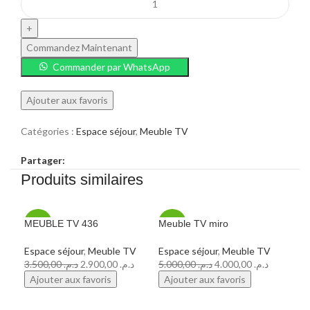
Commandez Maintenant
Commander par WhatsApp
Ajouter aux favoris
Catégories :
Espace séjour
,
Meuble TV
Partager:
Produits similaires
MEUBLE TV 436
Meuble TV miro
Meu
-17%
-20%
-3
Espace séjour
,
Meuble TV
Espace séjour
,
Meuble TV
Esp
3.500,00
د.م.
2.900,00
د.م.
5.000,00
د.م.
4.000,00
د.م.
Ajouter aux favoris
Ajouter aux favoris
Aj
COMMANDEZ EN LIGNE
COMMANDEZ EN LIGNE
C