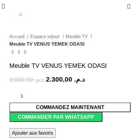
0
Click to enlarge
-23%
Accueil
Espace séjour
Meuble TV
Meuble TV VENUS YEMEK ODASI
Meuble TV VENUS YEMEK ODASI
2.300,00
د.م.
3.000,00
د.م.
COMMANDEZ MAINTENANT
COMMANDER PAR WHATSAPP
Ajouter aux favoris