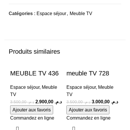
Catégories :
Espace séjour
,
Meuble TV
Produits similaires
-17%
-14%
-1
MEUBLE TV 436
meuble TV 728
Me
Espace séjour
,
Meuble
Espace séjour
,
Meuble
Esp
TV
TV
TV
2.900,00
د.م.
3.000,00
د.م.
3.500,00
د.م.
3.500,00
د.م.
Ajouter aux favoris
Ajouter aux favoris
Aj
Commandez en ligne
Commandez en ligne
Co