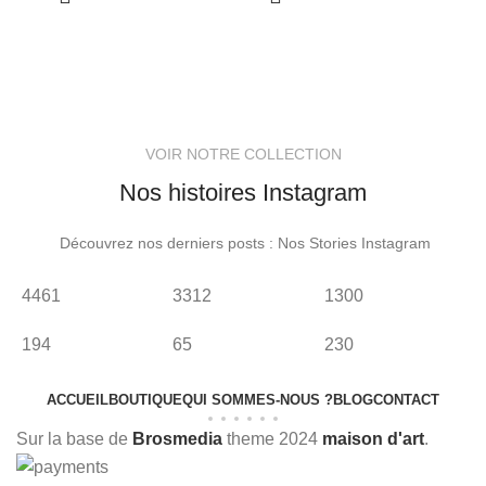
VOIR NOTRE COLLECTION
Nos histoires Instagram
Découvrez nos derniers posts : Nos Stories Instagram
4461
3312
1300
2
194
65
230
2
ACCUEIL
BOUTIQUE
QUI SOMMES-NOUS ?
BLOG
CONTACT
Sur la base de
Brosmedia
theme
2024
maison d'art
.