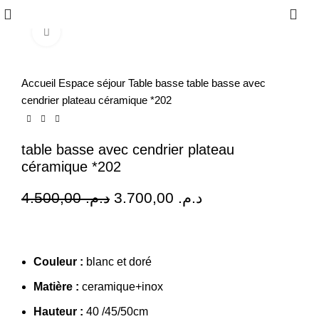
0
Click to enlarge
-18%
Accueil
Espace séjour
Table basse
table basse avec
cendrier plateau céramique *202
table basse avec cendrier plateau
céramique *202
4.500,00
د.م.
3.700,00
د.م.
Couleur :
blanc et doré
Matière :
ceramique+inox
Hauteur :
40 /45/50cm