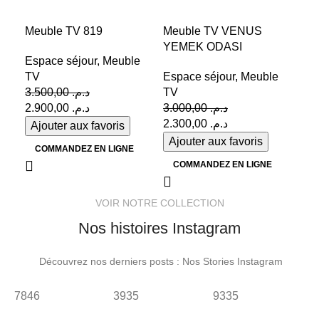
-17%
-23%
-1
Meuble TV 819
Meuble TV VENUS
tab
YEMEK ODASI
Espace séjour
,
Meuble
Esp
TV
Espace séjour
,
Meuble
ma
3.500,00
د.م.
TV
2.900,00
د.م.
3.000,00
د.م.
2.300,00
د.م.
Ajouter aux favoris
Aj
Ajouter aux favoris
COMMANDEZ EN LIGNE
C
COMMANDEZ EN LIGNE
VOIR NOTRE COLLECTION
Nos histoires Instagram
Découvrez nos derniers posts : Nos Stories Instagram
7846
3935
9335
9