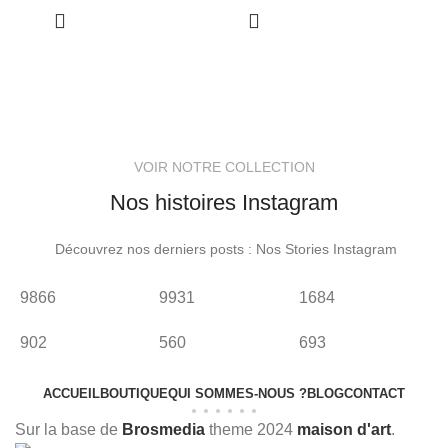
VOIR NOTRE COLLECTION
Nos histoires Instagram
Découvrez nos derniers posts : Nos Stories Instagram
9866
9931
1684
3
902
560
693
2
ACCUEIL
BOUTIQUE
QUI SOMMES-NOUS ?
BLOG
CONTACT
Sur la base de
Brosmedia
theme
2024
maison d'art
.