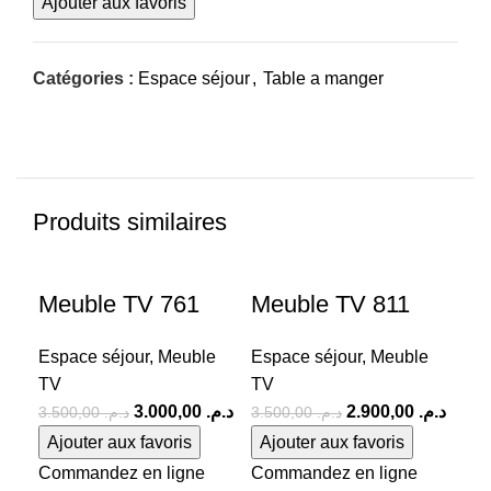
Ajouter aux favoris
Catégories :
Espace séjour
,
Table a manger
Produits similaires
-14%
-17%
-1
Meuble TV 761
Meuble TV 811
Me
Espace séjour
,
Meuble
Espace séjour
,
Meuble
Esp
TV
TV
TV
3.000,00
د.م.
2.900,00
د.م.
3.500,00
د.م.
3.500,00
د.م.
Ajouter aux favoris
Ajouter aux favoris
Aj
Commandez en ligne
Commandez en ligne
Co