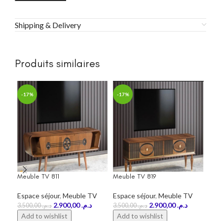
Shipping & Delivery
Produits similaires
-17%
-17%
-2
Meuble TV 811
Meuble TV 819
Meu
Espace séjour
,
Meuble TV
Espace séjour
,
Meuble TV
Esp
2.900,00
د.م.
2.900,00
د.م.
3.500,00
د.م.
3.500,00
د.م.
Add to wishlist
Add to wishlist
Ad