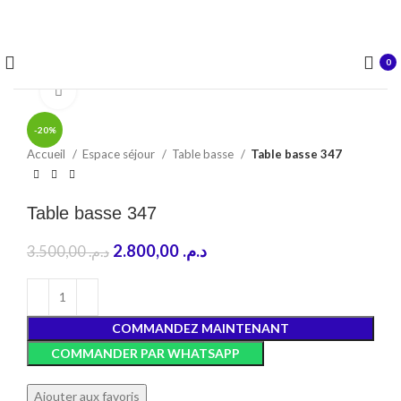
Été 25% de réduction sur tous les produits de l'année dernière
décoration d'intérieur
0
Click to enlarge
-20%
Accueil
Espace séjour
Table basse
Table basse 347
Table basse 347
2.800,00
د.م.
3.500,00
د.م.
COMMANDEZ MAINTENANT
COMMANDER PAR WHATSAPP
Ajouter aux favoris