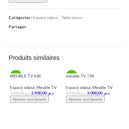
Catégories :
Espace séjour
,
Table basse
Partager:
Produits similaires
MEUBLE TV 436
meuble TV 728
Meu
-17%
-14%
-1
Espace séjour
,
Meuble TV
Espace séjour
,
Meuble TV
Esp
2.900,00
د.م.
3.000,00
د.م.
3.500,00
د.م.
3.500,00
د.م.
Ajouter aux favoris
Ajouter aux favoris
Aj
COMMANDEZ EN LIGNE
COMMANDEZ EN LIGNE
C