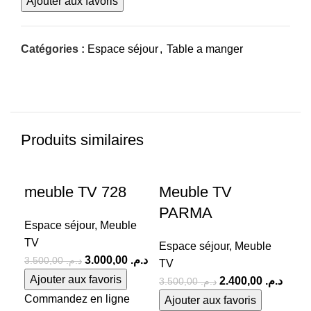
Ajouter aux favoris
Catégories :
Espace séjour
,
Table a manger
Produits similaires
-14%
-31%
-1
meuble TV 728
Meuble TV
ta
PARMA
75
Espace séjour
,
Meuble
TV
Espace séjour
,
Meuble
Esp
3.000,00
د.م.
3.500,00
د.م.
TV
ma
Ajouter aux favoris
2.400,00
د.م.
3.500,00
د.م.
Commandez en ligne
Ajouter aux favoris