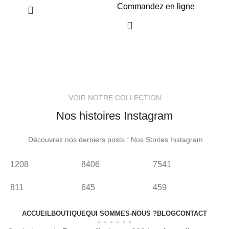
Aj
Commandez en ligne
Co
VOIR NOTRE COLLECTION
Nos histoires Instagram
Découvrez nos derniers posts : Nos Stories Instagram
1208
8406
7541
4
811
645
459
1
ACCUEIL
BOUTIQUE
QUI SOMMES-NOUS ?
BLOG
CONTACT