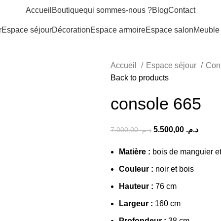
Accueil
Boutique
qui sommes-nous ?
Blog
Contact
r
Espace séjour
Décoration
Espace armoire
Espace salon
Meuble
Accueil
Espace séjour
Con
Back to products
console 665
5.500,00
د.م.
7.000,00
د.م.
Matière :
bois de manguier et
Couleur :
noir et bois
Hauteur :
76 cm
Largeur :
160 cm
Profondeur :
38 cm