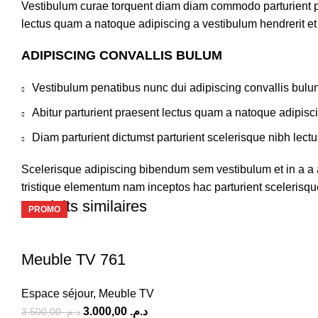
Vestibulum curae torquent diam diam commodo parturient pen
lectus quam a natoque adipiscing a vestibulum hendrerit e
ADIPISCING CONVALLIS BULUM
Vestibulum penatibus nunc dui adipiscing convallis bulu
Abitur parturient praesent lectus quam a natoque adipisc
Diam parturient dictumst parturient scelerisque nibh lectu
Scelerisque adipiscing bibendum sem vestibulum et in a a a
tristique elementum nam inceptos hac parturient scelerisque
Produits similaires
PROMO
-14%
-17%
-15%
-15%
-15%
-15%
-16%
Meuble TV 761
Espace séjour
,
Meuble TV
3.000,00
د.م.
3.500,00
د.م.