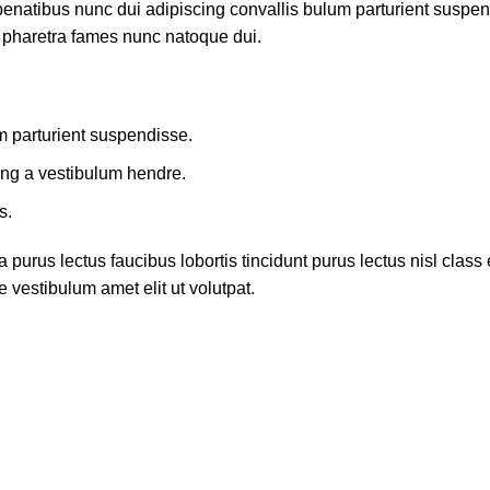
atibus nunc dui adipiscing convallis bulum parturient suspendis
t pharetra fames nunc natoque dui.
m parturient suspendisse.
ing a vestibulum hendre.
s.
 purus lectus faucibus lobortis tincidunt purus lectus nisl cla
 vestibulum amet elit ut volutpat.