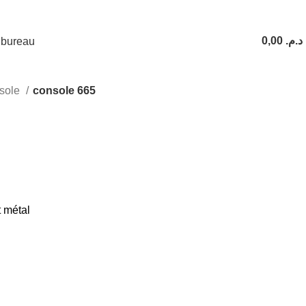
0,00
د.م.
 bureau
0
items
sole
console 665
 métal