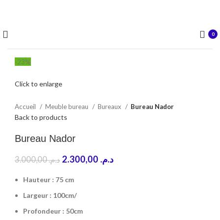
Été 25% de réduction sur tous les produits de l'année dernière
décoration d'intérieur
0
-23%
Click to enlarge
Accueil
Meuble bureau
Bureaux
Bureau Nador
Back to products
Bureau Nador
2.300,00
د.م.
3.000,00
د.م.
Hauteur : 75 cm
Largeur : 100cm/
Profondeur : 50cm