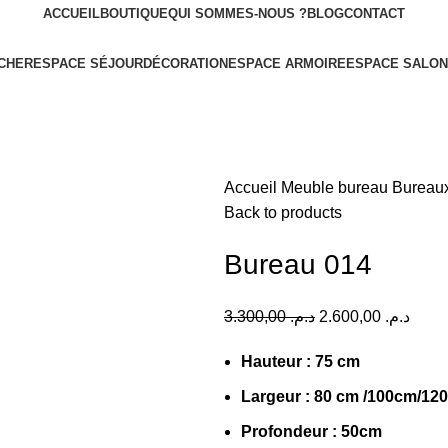
ACCUEIL
BOUTIQUE
QUI SOMMES-NOUS ?
BLOG
CONTACT
CHER
ESPACE SÉJOUR
DÉCORATION
ESPACE ARMOIRE
ESPACE SALON
Accueil
Meuble bureau
Bureau
Back to products
Bureau 014
3.300,00
د.م.
2.600,00
د.م.
Hauteur : 75 cm
Largeur : 80 cm /100cm/1
Profondeur : 50cm