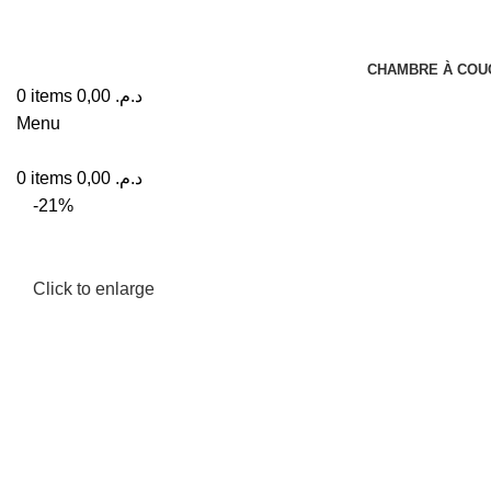
CHAMBRE À COU
0
items
0,00
د.م.
Menu
0
items
0,00
د.م.
-21%
Click to enlarge