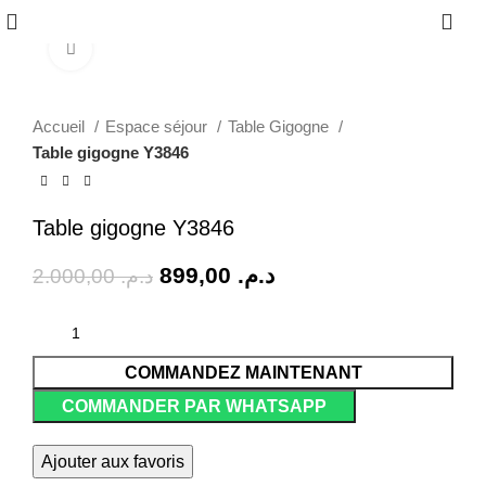
0
Click to enlarge
-55%
Accueil
Espace séjour
Table Gigogne
Table gigogne Y3846
Table gigogne Y3846
899,00
د.م.
2.000,00
د.م.
COMMANDEZ MAINTENANT
COMMANDER PAR WHATSAPP
Ajouter aux favoris