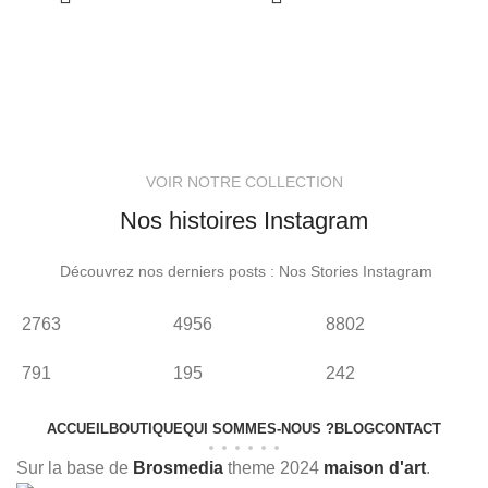
VOIR NOTRE COLLECTION
Nos histoires Instagram
Découvrez nos derniers posts : Nos Stories Instagram
2763
4956
8802
8
791
195
242
8
ACCUEIL
BOUTIQUE
QUI SOMMES-NOUS ?
BLOG
CONTACT
Sur la base de
Brosmedia
theme
2024
maison d'art
.