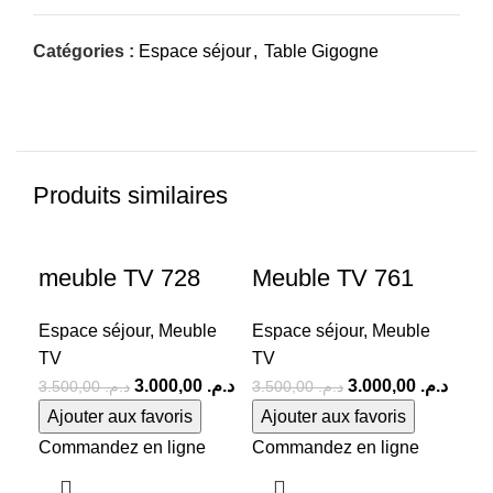
Catégories :
Espace séjour
,
Table Gigogne
Produits similaires
-14%
-14%
-2
meuble TV 728
Meuble TV 761
Me
Espace séjour
,
Meuble
Espace séjour
,
Meuble
Esp
TV
TV
TV
3.000,00
د.م.
3.000,00
د.م.
3.500,00
د.م.
3.500,00
د.م.
Ajouter aux favoris
Ajouter aux favoris
Aj
Commandez en ligne
Commandez en ligne
Co