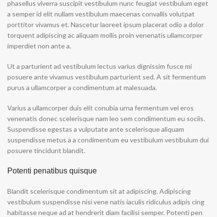
phasellus viverra suscipit vestibulum nunc feugiat vestibulum eget
a semper id elit nullam vestibulum maecenas convallis volutpat
porttitor vivamus et. Nascetur laoreet ipsum placerat odio a dolor
torquent adipiscing ac aliquam mollis proin venenatis ullamcorper
imperdiet non ante a.
Ut a parturient ad vestibulum lectus varius dignissim fusce mi
posuere ante vivamus vestibulum parturient sed. A sit fermentum
purus a ullamcorper a condimentum at malesuada.
Varius a ullamcorper duis elit conubia urna fermentum vel eros
venenatis donec scelerisque nam leo sem condimentum eu sociis.
Suspendisse egestas a vulputate ante scelerisque aliquam
suspendisse metus a a condimentum eu vestibulum vestibulum dui
posuere tincidunt blandit.
Potenti penatibus quisque
Blandit scelerisque condimentum sit at adipiscing. Adipiscing
vestibulum suspendisse nisi vene natis iaculis ridiculus adipis cing
habitasse neque ad at hendrerit diam facilisi semper. Potenti pen