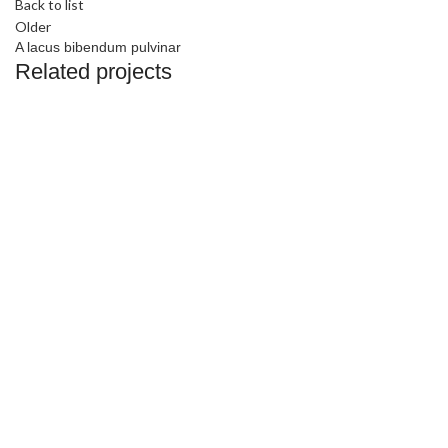
Back to list
Older
A lacus bibendum pulvinar
Related projects
Kitchen
Suspendisse quam at vestibulum