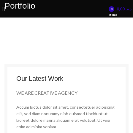
Portfolio
Été 25% de réduction sur tous les produits de l'année dernière
0,00
د.م.
0
décoration d'intérieur
items
Our Latest Work
WE ARE CREATIVE AGENCY
Accum luctus dolor sit amet, consectetuer adipiscing
elit, sed diam nonummy nibh euismod tincidunt ut
laoreet dolore magna aliquam erat volutpat. Ut wisi
enim ad minim veniam.